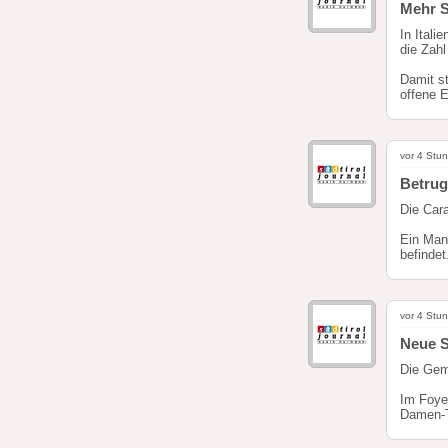
Mehr S
In Itali
die Zahl
Damit st
offene E
vor 4 Stu
Betrug
Die Cara
Ein Mann
befindet
vor 4 Stu
Neue S
Die Gem
Im Foye
Damen-T