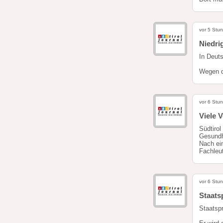
vor 5 Stu
Niedri
In Deuts
Wegen d
vor 6 Stu
Viele 
Südtiro
Gesundh
Nach ei
Fachleu
vor 6 Stu
Staats
Staatspr