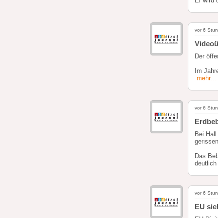
Er wird
vor 6 Stu
Videoü
Der öffe
Im Jahr
mehr…
vor 6 Stu
Erdbeb
Bei Hall
gerissen
Das Beb
deutlich
vor 6 Stu
EU sie