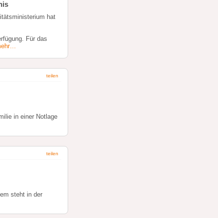
nis
itätsministerium hat
erfügung. Für das
ehr…
teilen
lie in einer Notlage
teilen
em steht in der