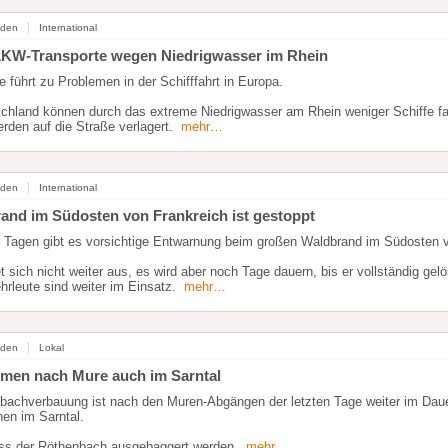
nden
International
KW-Transporte wegen Niedrigwasser im Rhein
e führt zu Problemen in der Schifffahrt in Europa.
schland können durch das extreme Niedrigwasser am Rhein weniger Schiffe f
rden auf die Straße verlagert.
mehr…
nden
International
and im Südosten von Frankreich ist gestoppt
 Tagen gibt es vorsichtige Entwarnung beim großen Waldbrand im Südosten v
et sich nicht weiter aus, es wird aber noch Tage dauern, bis er vollständig gelö
rleute sind weiter im Einsatz.
mehr…
nden
Lokal
men nach Mure auch im Sarntal
dbachverbauung ist nach den Muren-Abgängen der letzten Tage weiter im Daue
en im Sarntal.
ss der Röthenbach ausgebaggert werden.
mehr…