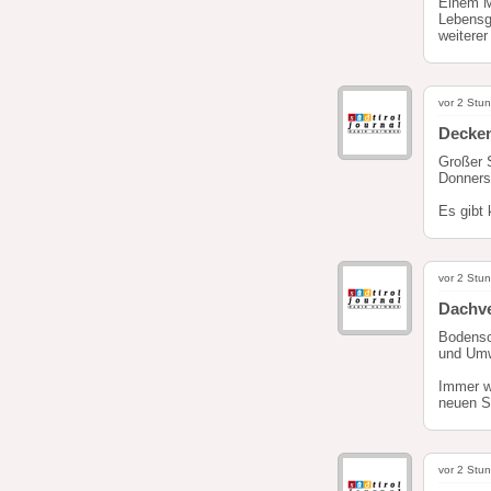
Einem M
Lebensge
weiterer
vor 2 Stu
Decken
Großer S
Donners
Es gibt
vor 2 Stu
Dachve
Bodensch
und Umw
Immer w
neuen S
vor 2 Stu