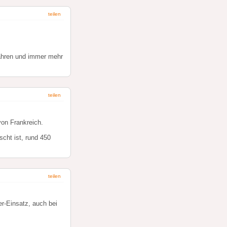
teilen
ahren und immer mehr
teilen
on Frankreich.
scht ist, rund 450
teilen
r-Einsatz, auch bei