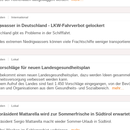
nden
International
gwasser in Deutschland - LKW-Fahrverbot gelockert
chland gibt es Probleme in der Schifffahrt.
es extremen Niedrigwassers können viele Frachtschiffe weniger transportier
nden
Lokal
Vorschläge für neuen Landesgesundheitsplan
l bekommt einen neuen Landesgesundheitsplan, dazu werden Ideen gesammelt
eitsversorgung verbessert werden kann.
nem Aufruf des Landes sind fast 1.450 Vorschläge eingegangen, von der Bev
ten und Organisationen aus dem Gesundheits- und Sozialbereich.
mehr…
nden
Lokal
präsident Mattarella wird zur Sommerfrische in Südtirol erwartet
äsident Sergio Mattarella macht wieder Sommer-Urlaub in Südtirol.