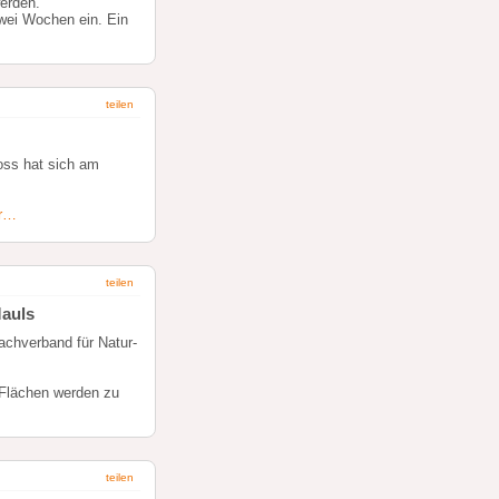
erden.
zwei Wochen ein. Ein
teilen
oss hat sich am
r…
teilen
Mauls
achverband für Natur-
 Flächen werden zu
teilen