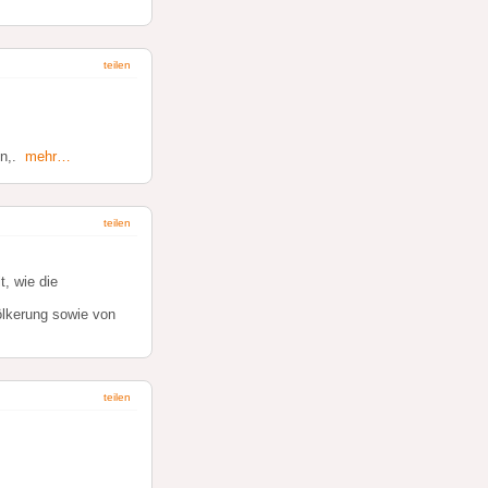
teilen
en,.
mehr…
teilen
, wie die
ölkerung sowie von
teilen