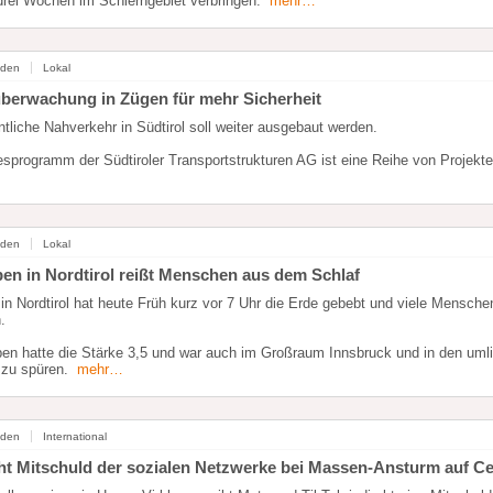
 drei Wochen im Schlerngebiet verbringen.
mehr…
nden
Lokal
berwachung in Zügen für mehr Sicherheit
ntliche Nahverkehr in Südtirol soll weiter ausgebaut werden.
esprogramm der Südtiroler Transportstrukturen AG ist eine Reihe von Projekt
nden
Lokal
en in Nordtirol reißt Menschen aus dem Schlaf
 in Nordtirol hat heute Früh kurz vor 7 Uhr die Erde gebebt und viele Mensch
.
en hatte die Stärke 3,5 und war auch im Großraum Innsbruck und in den um
 zu spüren.
mehr…
nden
International
ht Mitschuld der sozialen Netzwerke bei Massen-Ansturm auf C