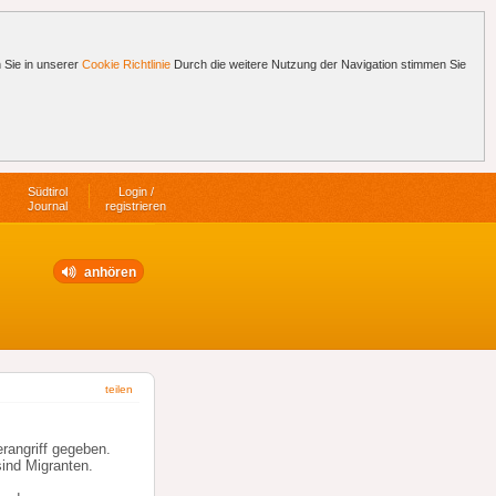
 Sie in unserer
Cookie Richtlinie
Durch die weitere Nutzung der Navigation stimmen Sie
Südtirol
Login /
Journal
registrieren
anhören
teilen
rangriff gegeben.
sind Migranten.