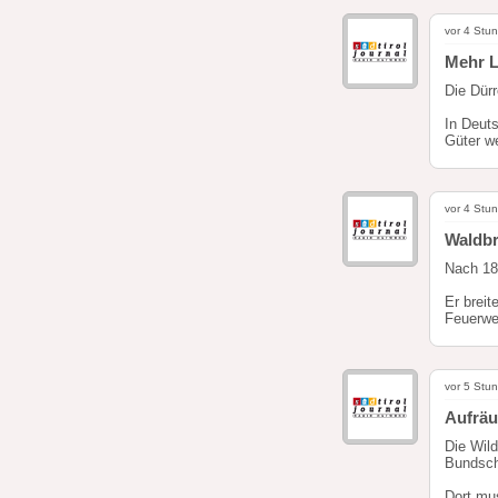
vor 4 Stu
Mehr L
Die Dürr
In Deut
Güter we
vor 4 Stu
Waldbr
Nach 18
Er breit
Feuerweh
vor 5 Stu
Aufräu
Die Wil
Bundsch
Dort mu