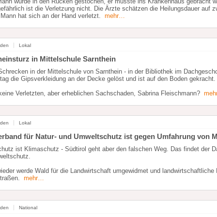
ann wurde in den Rücken gestochen, er musste ins Krankenhaus gebracht w
fährlich ist die Verletzung nicht. Die Ärzte schätzen die Heilungsdauer auf 
 Mann hat sich an der Hand verletzt.
mehr…
nden
Lokal
einsturz in Mittelschule Sarnthein
chrecken in der Mittelschule von Sarnthein - in der Bibliothek im Dachgesch
tag die Gipsverkleidung an der Decke gelöst und ist auf den Boden gekracht.
 keine Verletzten, aber erheblichen Sachschaden, Sabrina Fleischmann?
meh
nden
Lokal
rband für Natur- und Umweltschutz ist gegen Umfahrung von 
utz ist Klimaschutz - Südtirol geht aber den falschen Weg. Das findet der D
eltschutz.
ieder werde Wald für die Landwirtschaft umgewidmet und landwirtschaftliche
traßen.
mehr…
nden
National