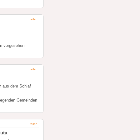
teilen
en vorgesehen.
teilen
en aus dem Schlaf
liegenden Gemeinden
teilen
euta