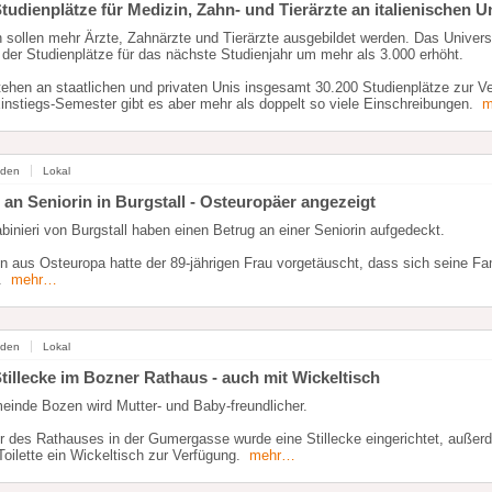
tudienplätze für Medizin, Zahn- und Tierärzte an italienischen U
en sollen mehr Ärzte, Zahnärzte und Tierärzte ausgebildet werden. Das Univers
 der Studienplätze für das nächste Studienjahr um mehr als 3.000 erhöht.
ehen an staatlichen und privaten Unis insgesamt 30.200 Studienplätze zur V
instiegs-Semester gibt es aber mehr als doppelt so viele Einschreibungen.
m
nden
Lokal
 an Seniorin in Burgstall - Osteuropäer angezeigt
binieri von Burgstall haben einen Betrug an einer Seniorin aufgedeckt.
 aus Osteuropa hatte der 89-jährigen Frau vorgetäuscht, dass sich seine Fami
.
mehr…
nden
Lokal
tillecke im Bozner Rathaus - auch mit Wickeltisch
einde Bozen wird Mutter- und Baby-freundlicher.
r des Rathauses in der Gumergasse wurde eine Stillecke eingerichtet, außerd
oilette ein Wickeltisch zur Verfügung.
mehr…